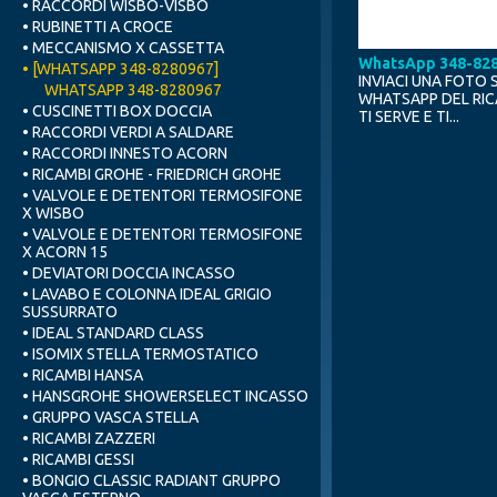
• RACCORDI WISBO-VISBO
• RUBINETTI A CROCE
• MECCANISMO X CASSETTA
WhatsApp 348-82
• [WHATSAPP 348-8280967]
INVIACI UNA FOTO 
WHATSAPP 348-8280967
WHATSAPP DEL RI
• CUSCINETTI BOX DOCCIA
TI SERVE E TI...
• RACCORDI VERDI A SALDARE
• RACCORDI INNESTO ACORN
• RICAMBI GROHE - FRIEDRICH GROHE
• VALVOLE E DETENTORI TERMOSIFONE
X WISBO
• VALVOLE E DETENTORI TERMOSIFONE
X ACORN 15
• DEVIATORI DOCCIA INCASSO
• LAVABO E COLONNA IDEAL GRIGIO
SUSSURRATO
• IDEAL STANDARD CLASS
• ISOMIX STELLA TERMOSTATICO
• RICAMBI HANSA
• HANSGROHE SHOWERSELECT INCASSO
• GRUPPO VASCA STELLA
• RICAMBI ZAZZERI
• RICAMBI GESSI
• BONGIO CLASSIC RADIANT GRUPPO