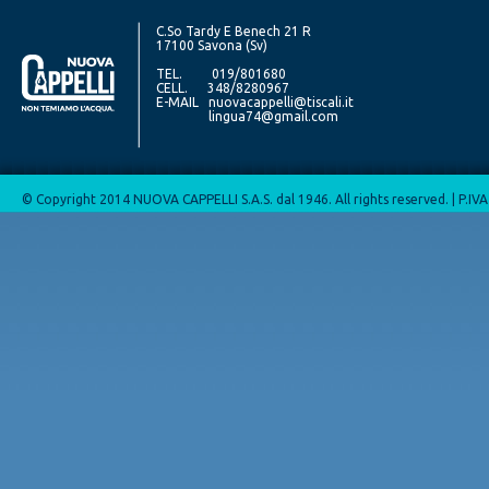
C.So Tardy E Benech 21 R
17100 Savona (Sv)
TEL. 019/801680
CELL. 348/8280967
E-MAIL
nuovacappelli@tiscali.it
lingua74@gmail.com
© Copyright 2014 NUOVA CAPPELLI S.A.S. dal 1946. All rights reserved. | P.I