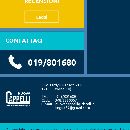
C.So Tardy E Benech 21 R
17100 Savona (Sv)
TEL. 019/801680
CELL. 348/8280967
E-MAIL
nuovacappelli@tiscali.it
lingua74@gmail.com
© Copyright 2014 NUOVA CAPPELLI S.A.S. dal 1946. All rights reserved. | P.I