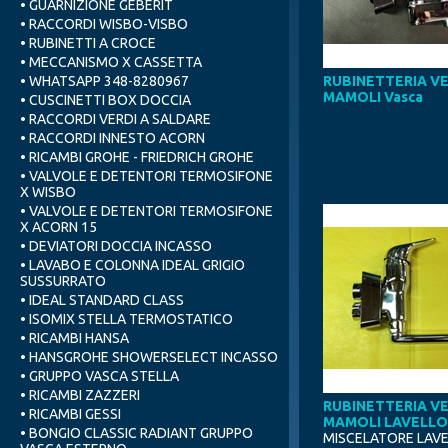
• GUARNIZIONE GEBERIT
• RACCORDI WISBO-VISBO
• RUBINETTI A CROCE
• MECCANISMO X CASSETTA
• WHATSAPP 348-8280967
RUBINETTERIA V
MAMOLI Vasca
• CUSCINETTI BOX DOCCIA
• RACCORDI VERDI A SALDARE
• RACCORDI INNESTO ACORN
• RICAMBI GROHE - FRIEDRICH GROHE
• VALVOLE E DETENTORI TERMOSIFONE
X WISBO
• VALVOLE E DETENTORI TERMOSIFONE
X ACORN 15
• DEVIATORI DOCCIA INCASSO
• LAVABO E COLONNA IDEAL GRIGIO
SUSSURRATO
• IDEAL STANDARD CLASS
• ISOMIX STELLA TERMOSTATICO
• RICAMBI HANSA
• HANSGROHE SHOWERSELECT INCASSO
• GRUPPO VASCA STELLA
• RICAMBI ZAZZERI
RUBINETTERIA V
• RICAMBI GESSI
MAMOLI LAVELLO
• BONGIO CLASSIC RADIANT GRUPPO
MISCELATORE LAV