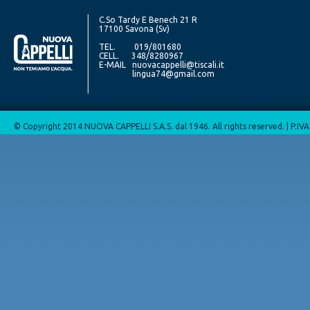
C.So Tardy E Benech 21 R
17100 Savona (Sv)
TEL. 019/801680
CELL. 348/8280967
E-MAIL
nuovacappelli@tiscali.it
lingua74@gmail.com
© Copyright 2014 NUOVA CAPPELLI S.A.S. dal 1946. All rights reserved. | P.I